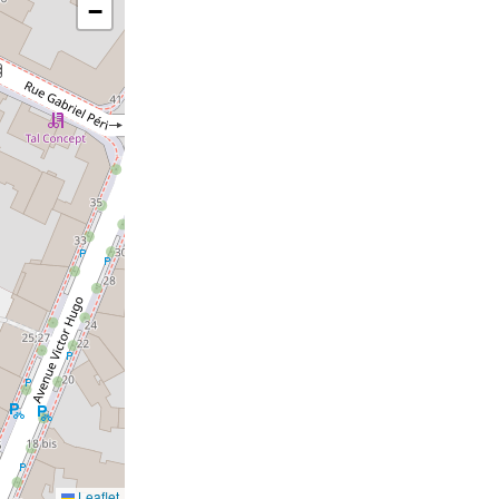
−
Leaflet