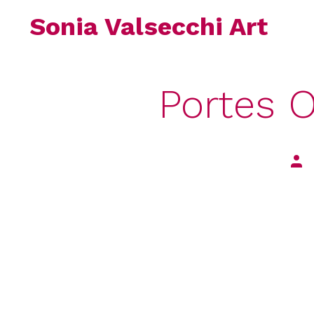
Passa
Sonia Valsecchi Art
al
contenuto
Portes O
Auto
arti