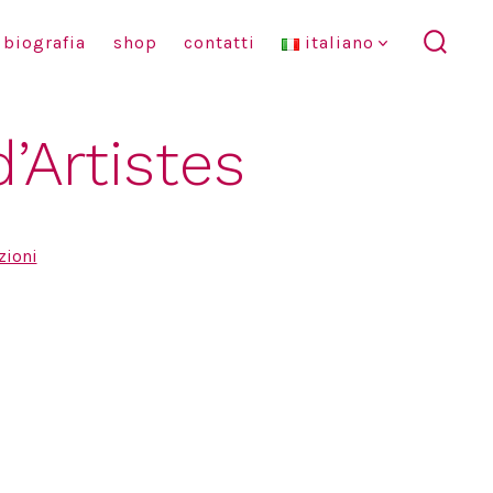
biografia
shop
contatti
italiano
commu
ricerc
’Artistes
zioni