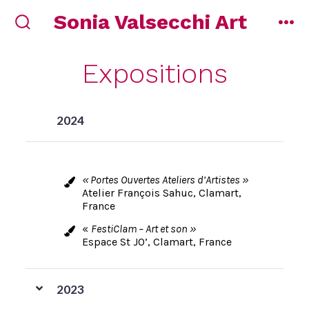
Aller
Sonia Valsecchi Art
au
bascule
me
rechercher
contenu
Expositions
2024
« Portes Ouvertes Ateliers d’Artistes »
Atelier François Sahuc, Clamart,
France
«
FestiClam – Art et son »
Espace St JO’, Clamart, France
2023